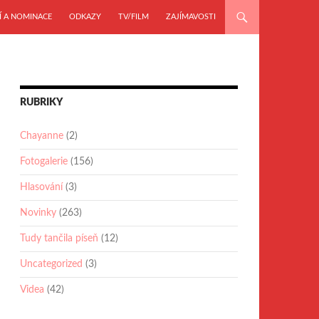
Í A NOMINACE
ODKAZY
TV/FILM
ZAJÍMAVOSTI
RUBRIKY
Chayanne
(2)
Fotogalerie
(156)
Hlasování
(3)
Novinky
(263)
Tudy tančila píseň
(12)
Uncategorized
(3)
Videa
(42)