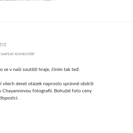
ŠTĚ
NAPSAT KOMENTÁŘ
o se v naší soutěži hraje, činím tak teď.
í všech deset otázek naprosto správně obdrží
 s Chayannovou fotografií. Bohužel foto ceny
ispozici.