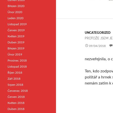
Červen 2020
Březen 2020
Únor 2020
Leden 2020
Listopad 2019
Červen 2019
UNCATEGORIZED
Květen 2019
PROTOŽE JSEM JE
Duben 2019
09/04/2018
Březen 2019
Únor 2019
nezveřejnila, o c
Prosinec 2018
Listopad 2018
Ten, kdo zodpov
Říjen 2018
polštář a hrnek
Září 2018
nemám zatím k d
Srpen 2018
Červenec 2018
Červen 2018
Květen 2018
Duben 2018