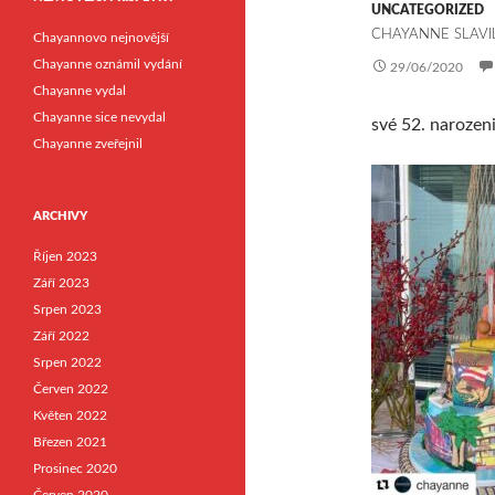
UNCATEGORIZED
CHAYANNE SLAVI
Chayannovo nejnovější
Chayanne oznámil vydání
29/06/2020
Chayanne vydal
Chayanne sice nevydal
své 52. narozeni
Chayanne zveřejnil
ARCHIVY
Říjen 2023
Září 2023
Srpen 2023
Září 2022
Srpen 2022
Červen 2022
Květen 2022
Březen 2021
Prosinec 2020