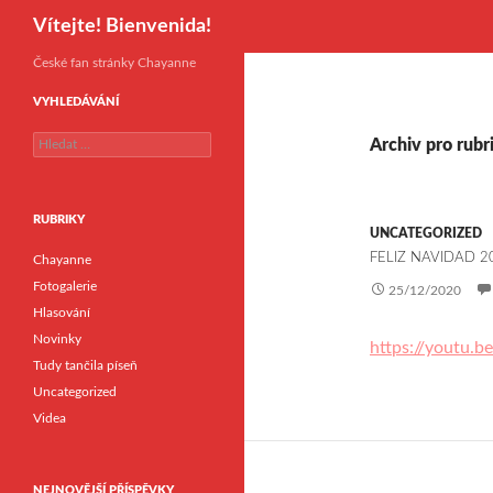
Hledat
Vítejte! Bienvenida!
České fan stránky Chayanne
VYHLEDÁVÁNÍ
V
Archiv pro rubr
y
h
l
RUBRIKY
e
UNCATEGORIZED
d
FELIZ NAVIDAD 2
Chayanne
á
v
Fotogalerie
25/12/2020
á
Hlasování
n
Novinky
í
https://youtu.
Tudy tančila píseň
Uncategorized
Videa
NEJNOVĚJŠÍ PŘÍSPĚVKY