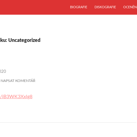
PŘEJÍT K OBSAHU WEBU
BIOGRAFIE
DISKOGRAFIE
OCENĚN
iku: Uncategorized
020
NAPSAT KOMENTÁŘ
be/iB3WK3Xxlg8