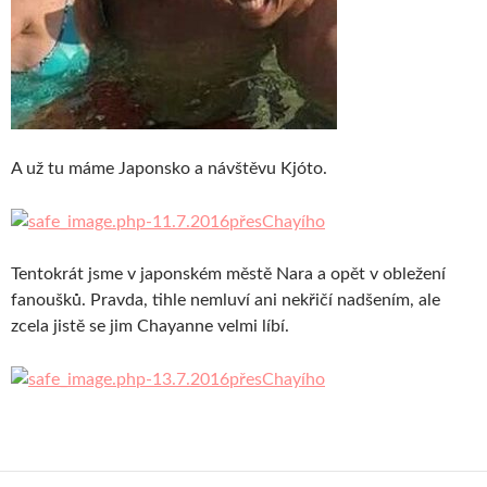
A už tu máme Japonsko a návštěvu Kjóto.
Tentokrát jsme v japonském městě Nara a opět v obležení
fanoušků. Pravda, tihle nemluví ani nekřičí nadšením, ale
zcela jistě se jim Chayanne velmi líbí.