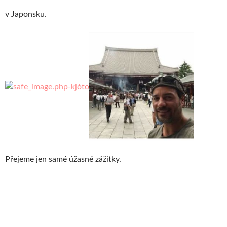
v Japonsku.
Přejeme jen samé úžasné zážitky.