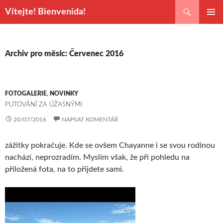
Hledat
Vítejte! Bienvenida!
PŘEJÍT
ZÁKLAD
K
NAVIGA
OBSAHU
MENU
WEBU
Archiv pro měsíc: Červenec 2016
FOTOGALERIE
,
NOVINKY
PUTOVÁNÍ ZA ÚŽASNÝMI
20/07/2016
NAPSAT KOMENTÁŘ
zážitky pokračuje. Kde se ovšem Chayanne i se svou rodinou
nachází, neprozradím. Myslím však, že při pohledu na
přiložená fota, na to přijdete sami.