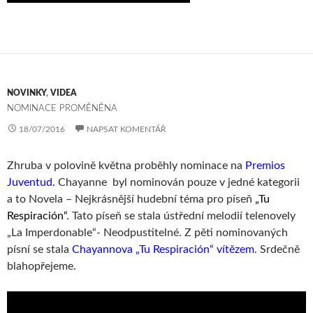
NOVINKY
,
VIDEA
NOMINACE PROMĚNĚNA
18/07/2016
NAPSAT KOMENTÁŘ
Zhruba v polovině května proběhly nominace na
Premios
Juventud.
Chayanne byl nominován pouze v jedné kategorii
a to Novela – Nejkrásnější hudební téma pro píseň
„Tu
Respiración“
. Tato píseň se stala ústřední melodií telenovely
„La Imperdonable“- Neodpustitelné. Z pěti nominovaných
písní se stala
Chayannova „Tu Respiración“ vítězem
. Srdečně
blahopřejeme.