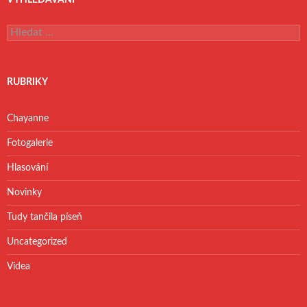
V
y
h
l
e
RUBRIKY
d
á
v
Chayanne
á
n
Fotogalerie
í
Hlasování
Novinky
Tudy tančila píseň
Uncategorized
Videa