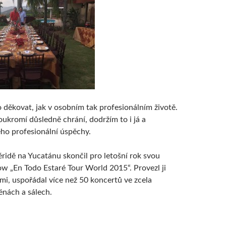
o děkovat, jak v osobním tak profesionálním životě.
oukromí důsledně chrání, dodržím to i já a
ho profesionální úspěchy.
idě na Yucatánu skončil pro letošní rok svou
w „En Todo Estaré Tour World 2015“. Provezl ji
i, uspořádal více než 50 koncertů ve zcela
nách a sálech.