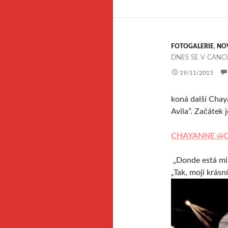
FOTOGALERIE
,
NO
DNES SE V CANC
19/11/2015
koná další Chay
Avila”. Začátek 
CHAYANNE
@
„Donde está mi
„Tak, moji krásn