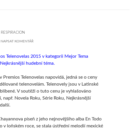
RESPIRACION
NAPSAT KOMENTÁŘ
mios Telenovelas 2015 v kategorii Mejor Tema
 Nejkrásnější hudební téma.
v Premios Telenovelas napovídá, jedná se o ceny
dělované telenovelám. Telenovely jsou v Latinské
blíbené. V soutěži o tuto cenu je vyhlašováno
í, např. Novela Roku, Série Roku, Nejkrásnější
další.
hayannova píseň z jeho nejnovějšího alba En Todo
o v loňském roce, se stala ústřední melodií mexické