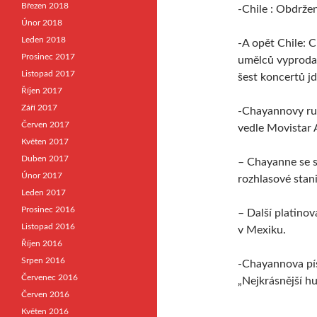
Březen 2018
-Chile : Obdrže
Únor 2018
Leden 2018
-A opět Chile: 
Prosinec 2017
umělců vyprodal
Listopad 2017
šest koncertů j
Říjen 2017
Září 2017
-Chayannovy ruc
Červen 2017
vedle Movistar 
Květen 2017
Duben 2017
– Chayanne se s
Únor 2017
rozhlasové stani
Leden 2017
Prosinec 2016
– Další platinov
Listopad 2016
v Mexiku.
Říjen 2016
Srpen 2016
-Chayannova píse
Červenec 2016
„Nejkrásnější h
Červen 2016
Květen 2016