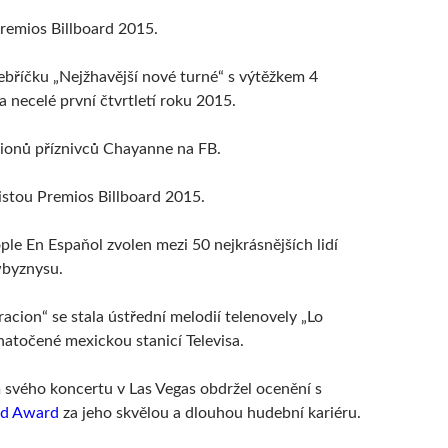
remios Billboard 2015.
žebříčku „Nejžhavější nové turné“ s výtěžkem 4
a necelé první čtvrtletí roku 2015.
lionů příznivců Chayanne na FB.
istou Premios Billboard 2015.
le En Espaňol zvolen mezi 50 nejkrásnějších lidí
wbyznysu.
racion“ se stala ústřední melodií telenovely „Lo
natočené mexickou stanicí Televisa.
 svého koncertu v Las Vegas obdržel ocenění s
d Award
za jeho skvělou a dlouhou hudební kariéru.