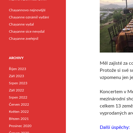
Chayannovo nejnovější
Chayanne oznámil vydání
Chayanne vydal
Chayanne sice nevydal
Chayanne zveřejnil
ARCHIVY
Měl zajisté za c
Říjen 2023
Protože si své s
Září 2023
vzpomenu jen je
Srpen 2023
Září 2022
Koncertem v Mér
Srpen 2022
mezinárodní sho
Červen 2022
celkem 13 zeměm
Květen 2022
vyprodaných aré
Březen 2021
Prosinec 2020
Další úspěchy: