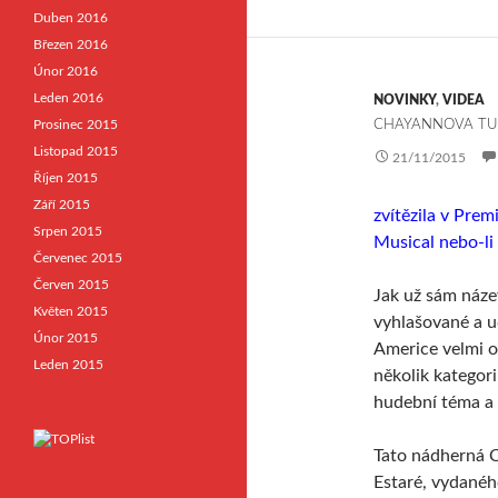
Duben 2016
Březen 2016
Únor 2016
Leden 2016
NOVINKY
,
VIDEA
Prosinec 2015
CHAYANNOVA TU 
Listopad 2015
21/11/2015
Říjen 2015
Září 2015
zvítězila v Pre
Srpen 2015
Musical nebo-li
Červenec 2015
Červen 2015
Jak už sám náze
Květen 2015
vyhlašované a u
Únor 2015
Americe velmi o
Leden 2015
několik kategori
hudební téma a 
Tato nádherná C
Estaré, vydanéh