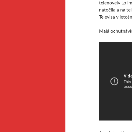
telenovely Lo I
natočila a na te
Televisa v letoš
Malá ochutnávk