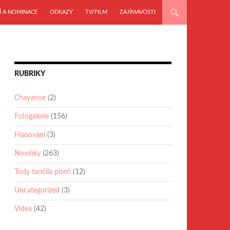
Í A NOMINACE
ODKAZY
TV/FILM
ZAJÍMAVOSTI
RUBRIKY
Chayanne
(2)
Fotogalerie
(156)
Hlasování
(3)
Novinky
(263)
Tudy tančila píseň
(12)
Uncategorized
(3)
Videa
(42)