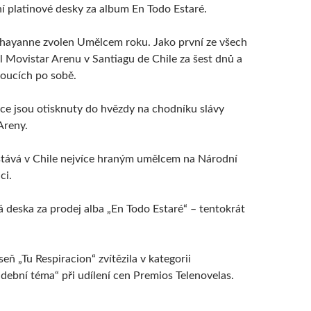
ní platinové desky za album En Todo Estaré.
Chayanne zvolen Umělcem roku. Jako první ze všech
 Movistar Arenu v Santiagu de Chile za šest dnů a
doucích po sobě.
e jsou otisknuty do hvězdy na chodníku slávy
Areny.
tává v Chile nejvíce hraným umělcem na Národní
ci.
á deska za prodej alba „En Todo Estaré“ – tentokrát
ň „Tu Respiracion“ zvítězila v kategorii
udební téma“ při udílení cen Premios Telenovelas.