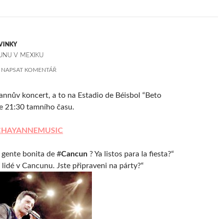
VINKY
UNU V MEXIKU
NAPSAT KOMENTÁŘ
annův koncert, a to na Estadio de Béisbol “Beto
je 21:30 tamního času.
CHAYANNEMUSIC
 gente bonita de
#
Cancun
? Ya listos para la fiesta?“
í lidé v Cancunu. Jste připraveni na párty?“