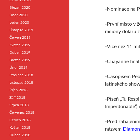
Červen 2020
Březen 2020
-Nominace na P
Únor 2020
Leden 2020
-První místo v 
Listopad 2019
miliony dolarů z
Červen 2019
Květen 2019
-Více než 11 mi
Duben 2019
Březen 2019
-Chayanne final
Únor 2019
Prosinec 2018
-Časopisem Peop
Listopad 2018
latinského sho
Říjen 2018
Září 2018
-Píseň „Tu Respi
Srpen 2018
Imperdonable“, 
Červenec 2018
Červen 2018
-Před zahájením
Květen 2018
názvem
Diamon
Duben 2018