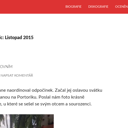
PŘEJÍT K OBSAHU WEBU
BIOGRAFIE
DISKOGRAFIE
OCENĚN
c: Listopad 2015
COVNÍM
NAPSAT KOMENTÁŘ
nne naordinoval odpočinek. Začal jej oslavou svátku
anou na Portoriku. Poslal nám foto krásně
, u které se sešel se svým otcem a sourozenci.