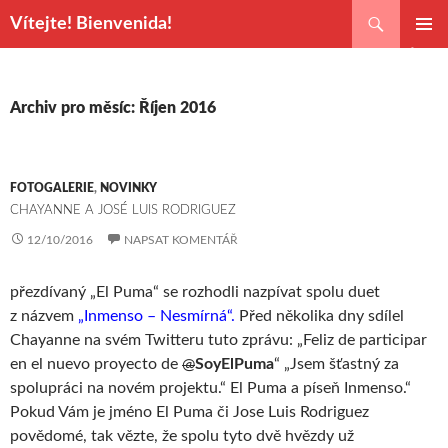
Hledat
Vítejte! Bienvenida!
PŘEJÍT
ZÁKLAD
K
NAVIGA
OBSAHU
MENU
WEBU
Archiv pro měsíc: Říjen 2016
FOTOGALERIE
,
NOVINKY
CHAYANNE A JOSÉ LUIS RODRIGUEZ
12/10/2016
NAPSAT KOMENTÁŘ
přezdívaný „El Puma“ se rozhodli nazpívat spolu duet
z názvem
„Inmenso – Nesmírná“.
Před několika dny sdílel
Chayanne na svém Twitteru tuto zprávu: „Feliz de participar
en el nuevo proyecto de
@
SoyElPuma
“ „Jsem šťastný za
spolupráci na novém projektu.“ El Puma a píseň Inmenso.“
Pokud Vám je jméno El Puma či Jose Luis Rodriguez
povědomé, tak vězte, že spolu tyto dvě hvězdy už