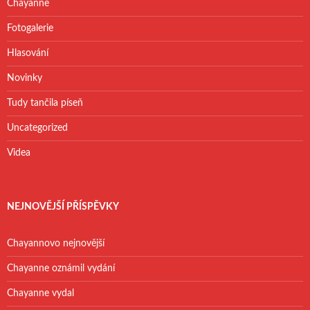
v
Chayanne
á
n
Fotogalerie
í
Hlasování
Novinky
Tudy tančila píseň
Uncategorized
Videa
NEJNOVĚJŠÍ PŘÍSPĚVKY
Chayannovo nejnovější
Chayanne oznámil vydání
Chayanne vydal