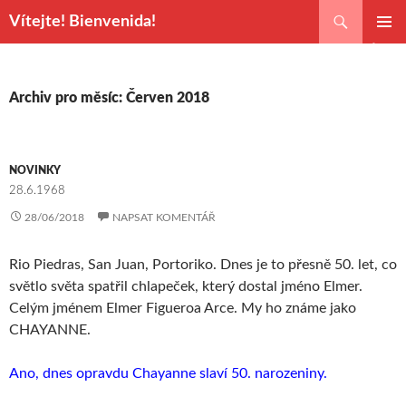
Hledat
Vítejte! Bienvenida!
PŘEJÍT
ZÁKLAD
K
NAVIGA
OBSAHU
MENU
WEBU
Archiv pro měsíc: Červen 2018
NOVINKY
28.6.1968
28/06/2018
NAPSAT KOMENTÁŘ
Rio Piedras, San Juan, Portoriko. Dnes je to přesně 50. let, co
světlo světa spatřil chlapeček, který dostal jméno Elmer.
Celým jménem Elmer Figueroa Arce. My ho známe jako
CHAYANNE.
Ano, dnes opravdu Chayanne slaví 50. narozeniny.