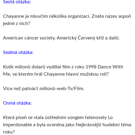
Šestá otázka:
Chayanne je mluvčím několika organizací. Znáte název aspoň
jedné z nich?
American cáncer society. Americký Červený kříž a další.
Sedmá otázka:
Kolik milionů dolarů vydělal film z roku 1998 Dance With
Me, ve kterém hrál Chayanne hlavní mužskou roli?
Více než patnáct milionů-web-Tv/Film.
Osmá otázka:
Která píseň se stala ústředním songem telenovely Lo
Imperdonable a byla oceněna jako Nejkrásnější hudební téma
roku?