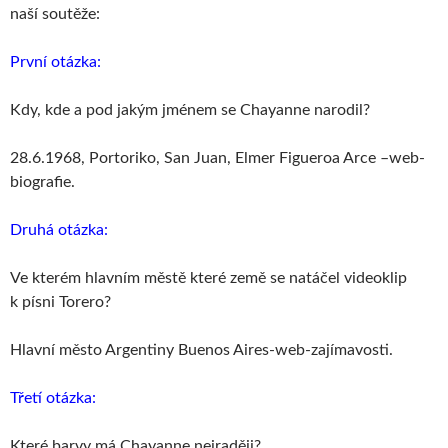
naší soutěže:
První otázka:
Kdy, kde a pod jakým jménem se Chayanne narodil?
28.6.1968, Portoriko, San Juan, Elmer Figueroa Arce –web-
biografie.
Druhá otázka:
Ve kterém hlavním městě které země se natáčel videoklip
k písni Torero?
Hlavní město Argentiny Buenos Aires-web-zajímavosti.
Třetí otázka:
Které barvy má Chayanne nejraději?