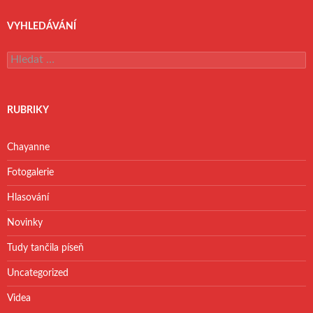
VYHLEDÁVÁNÍ
V
y
h
l
e
RUBRIKY
d
á
v
Chayanne
á
n
Fotogalerie
í
Hlasování
Novinky
Tudy tančila píseň
Uncategorized
Videa