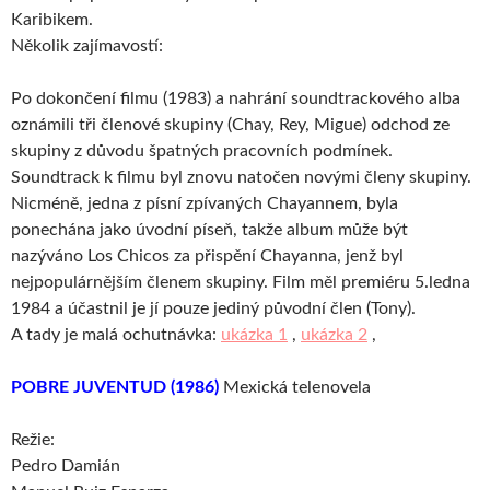
Karibikem.
Několik zajímavostí:
Po dokončení filmu (1983) a nahrání soundtrackového alba
oznámili tři členové skupiny (Chay, Rey, Migue) odchod ze
skupiny z důvodu špatných pracovních podmínek.
Soundtrack k filmu byl znovu natočen novými členy skupiny.
Nicméně, jedna z písní zpívaných Chayannem, byla
ponechána jako úvodní píseň, takže album může být
nazýváno Los Chicos za přispění Chayanna, jenž byl
nejpopulárnějším členem skupiny. Film měl premiéru 5.ledna
1984 a účastnil je jí pouze jediný původní člen (Tony).
A tady je malá ochutnávka:
ukázka 1
,
ukázka 2
,
POBRE JUVENTUD (1986)
Mexická telenovela
Režie:
Pedro Damián