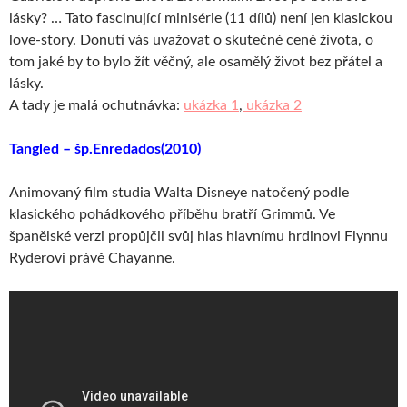
lásky? … Tato fascinující minisérie (11 dílů) není jen klasickou
love-story. Donutí vás uvažovat o skutečné ceně života, o
tom jaké by to bylo žít věčný, ale osamělý život bez přátel a
lásky.
A tady je malá ochutnávka:
ukázka 1
,
ukázka 2
Tangled – šp.Enredados(2010)
Animovaný film studia Walta Disneye natočený podle
klasického pohádkového příběhu bratří Grimmů. Ve
španělské verzi propůjčil svůj hlas hlavnímu hrdinovi Flynnu
Ryderovi právě Chayanne.