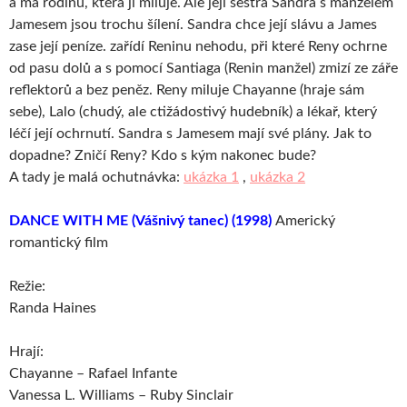
a má rodinu, která ji miluje. Ale její sestra Sandra s manželem
Jamesem jsou trochu šílení. Sandra chce její slávu a James
zase její peníze. zařídí Reninu nehodu, při které Reny ochrne
od pasu dolů a s pomocí Santiaga (Renin manžel) zmizí ze záře
reflektorů a bez peněz. Reny miluje Chayanne (hraje sám
sebe), Lalo (chudý, ale ctižádostivý hudebník) a lékař, který
léčí její ochrnutí. Sandra s Jamesem mají své plány. Jak to
dopadne? Zničí Reny? Kdo s kým nakonec bude?
A tady je malá ochutnávka:
ukázka 1
,
ukázka 2
DANCE WITH ME (Vášnivý tanec) (1998)
Americký
romantický film
Režie:
Randa Haines
Hrají:
Chayanne – Rafael Infante
Vanessa L. Williams – Ruby Sinclair