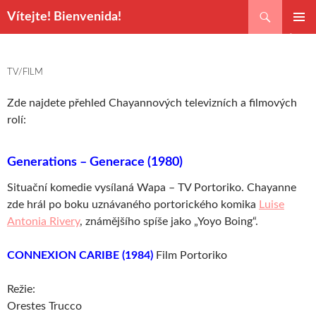
Hledat
Vítejte! Bienvenida!
PŘEJÍT
ZÁKLAD
K
NAVIGA
OBSAHU
MENU
TV/FILM
WEBU
Zde najdete přehled Chayannových televizních a filmových
rolí:
Generations – Generace (1980)
Situační komedie vysílaná Wapa – TV Portoriko. Chayanne
zde hrál po boku uznávaného portorického komika
Luise
Antonia Rivery
, známějšího spíše jako
„Yoyo Boing“.
CONNEXION CARIBE (1984)
Film Portoriko
Režie:
Orestes Trucco