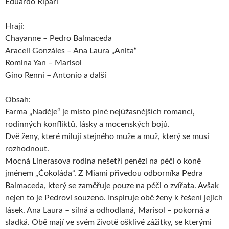
Eduardo Ripari
Hrají:
Chayanne – Pedro Balmaceda
Araceli Gonzáles – Ana Laura „Anita“
Romina Yan – Marisol
Gino Renni – Antonio a další
Obsah:
Farma „Naděje“ je místo plné nejúžasnějších romancí,
rodinných konfliktů, lásky a mocenských bojů.
Dvě ženy, které milují stejného muže a muž, který se musí
rozhodnout.
Mocná Linerasova rodina nešetří penězi na péči o koně
jménem „Čokoláda“. Z Miami přivedou odborníka Pedra
Balmaceda, který se zaměřuje pouze na péči o zvířata. Avšak
nejen to je Pedrovi souzeno. Inspiruje obě ženy k řešení jejich
lásek. Ana Laura – silná a odhodlaná, Marisol – pokorná a
sladká. Obě mají ve svém životě ošklivé zážitky, se kterými