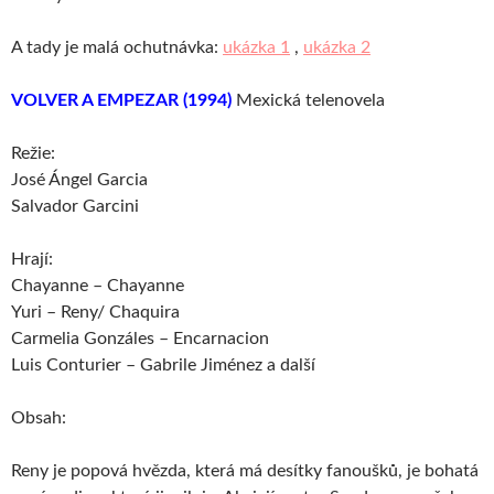
A tady je malá ochutnávka:
ukázka 1
,
ukázka 2
VOLVER A EMPEZAR (1994)
Mexická telenovela
Režie:
José Ángel Garcia
Salvador Garcini
Hrají:
Chayanne – Chayanne
Yuri – Reny/ Chaquira
Carmelia Gonzáles – Encarnacion
Luis Conturier – Gabrile Jiménez a další
Obsah:
Reny je popová hvězda, která má desítky fanoušků, je bohatá