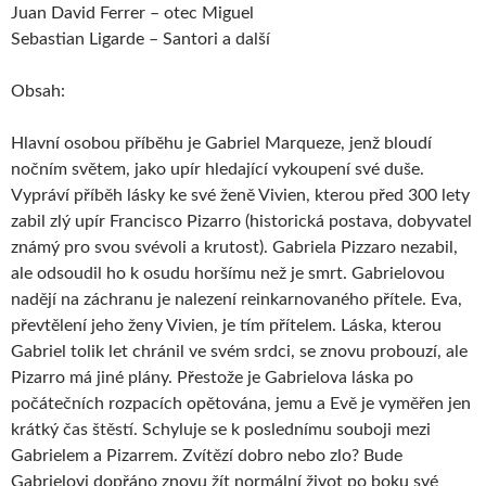
Juan David Ferrer – otec Miguel
Sebastian Ligarde – Santori a další
Obsah:
Hlavní osobou příběhu je Gabriel Marqueze, jenž bloudí
nočním světem, jako upír hledající vykoupení své duše.
Vypráví příběh lásky ke své ženě Vivien, kterou před 300 lety
zabil zlý upír Francisco Pizarro (historická postava, dobyvatel
známý pro svou svévoli a krutost). Gabriela Pizzaro nezabil,
ale odsoudil ho k osudu horšímu než je smrt. Gabrielovou
nadějí na záchranu je nalezení reinkarnovaného přítele. Eva,
převtělení jeho ženy Vivien, je tím přítelem. Láska, kterou
Gabriel tolik let chránil ve svém srdci, se znovu probouzí, ale
Pizarro má jiné plány. Přestože je Gabrielova láska po
počátečních rozpacích opětována, jemu a Evě je vyměřen jen
krátký čas štěstí. Schyluje se k poslednímu souboji mezi
Gabrielem a Pizarrem. Zvítězí dobro nebo zlo? Bude
Gabrielovi dopřáno znovu žít normální život po boku své