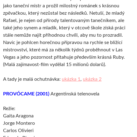
jako taneční mistr a prožil milostný románek s krásnou
zpěvačkou, který nezůstal bez následků. Netuší, že mladý
Rafael, je nejen od přírody talentovaným tanečníkem, ale
také jeho synem a mladík, který v otcově škole získá práci
stále nemůže najít příhodnou chvíli, aby mu to prozradil.
Navíc je pohlcen horečnou přípravou na rychle se blížící
mistrovství, které má za několik týdnů proběhnout v Las
Vegas a jeho pozornost přitahuje především krásná Ruby.
(Malá zajímavost-film vydělal 15 milionů dolarů).
A tady je malá ochutnávka:
ukázka 1
,
ukázka 2
PROVÓCAME (2001)
Argentinská telenovela
Režie:
Gaita Aragona
Jorge Montero
Carlos Olivieri