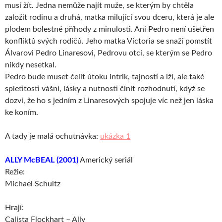
musí žít. Jedna nemůže najít muže, se kterým by chtěla
založit rodinu a druhá, matka milující svou dceru, která je ale
plodem bolestné příhody z minulosti. Ani Pedro není ušetřen
konfliktů svých rodičů. Jeho matka Victoria se snaží pomstít
Álvarovi Pedro Linaresovi, Pedrovu otci, se kterým se Pedro
nikdy nesetkal.
Pedro bude muset čelit útoku intrik, tajností a lží, ale také
spletitosti vášní, lásky a nutnosti činit rozhodnutí, když se
dozví, že ho s jedním z Linaresových spojuje víc než jen láska
ke koním.
A tady je malá ochutnávka:
ukázka 1
ALLY McBEAL (2001)
Americký seriál
Režie:
Michael Schultz
Hrají:
Calista Flockhart – Ally