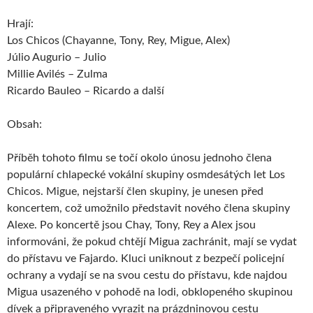
Hrají:
Los Chicos (Chayanne, Tony, Rey, Migue, Alex)
Júlio Augurio – Julio
Millie Avilés – Zulma
Ricardo Bauleo – Ricardo a další
Obsah:
Příběh tohoto filmu se točí okolo únosu jednoho člena
populární chlapecké vokální skupiny osmdesátých let Los
Chicos. Migue, nejstarší člen skupiny, je unesen před
koncertem, což umožnilo představit nového člena skupiny
Alexe. Po koncertě jsou Chay, Tony, Rey a Alex jsou
informováni, že pokud chtějí Migua zachránit, mají se vydat
do přístavu ve Fajardo. Kluci uniknout z bezpečí policejní
ochrany a vydají se na svou cestu do přístavu, kde najdou
Migua usazeného v pohodě na lodi, obklopeného skupinou
dívek a připraveného vyrazit na prázdninovou cestu