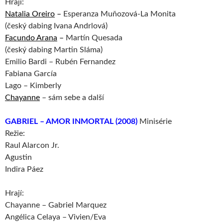
Hrají:
Natalia Oreiro
–
Esperanza Muňozová-La Monita
(český dabing Ivana Andrlová)
Facundo Arana
–
Martín Quesada
(český dabing Martin Sláma)
Emilio Bardi – Rubén Fernandez
Fabiana García
Lago – Kimberly
Chayanne
– sám sebe a další
GABRIEL – AMOR INMORTAL (2008)
Minisérie
Režie:
Raul Alarcon Jr.
Agustin
Indira Páez
Hrají:
Chayanne – Gabriel Marquez
Angélica Celaya – Vivien/Eva