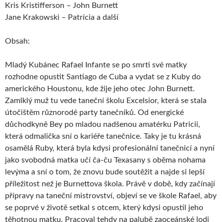
Kris Kristifferson – John Burnett
Jane Krakowski – Patrícia a další
Obsah:
Mladý Kubánec Rafael Infante se po smrti své matky
rozhodne opustit Santiago de Cuba a vydat se z Kuby do
amerického Houstonu, kde žije jeho otec John Burnett.
Zamlklý muž tu vede taneční školu Excelsior, která se stala
útočištěm různorodé party tanečníků. Od energické
důchodkyně Bey po mladou nadšenou amatérku Patricii,
která odmalička sní o kariéře tanečnice. Taky je tu krásná
osamělá Ruby, která byla kdysi profesionální tanečnicí a nyní
jako svobodná matka učí ča-ču Texasany s oběma nohama
levýma a sní o tom, že znovu bude soutěžit a najde si lepší
příležitost než je Burnettova škola. Právě v době, kdy začínají
přípravy na taneční mistrovství, objeví se ve škole Rafael, aby
se poprvé v životě setkal s otcem, který kdysi opustil jeho
těhotnou matku. Pracoval tehdy na palubě zaoceánské lodi