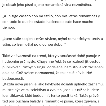
je obsah jeho písní a jeho romantická vlna nezměněna.
„Aún sigo casado con mi estilo, con mis letras románticas y
con todo lo que he estado haciendo desde hace mucho
tiempo.
„Jsem stále spojen s mým stylem, mými romantickými texty a
vším, co jsem dělal po dlouhou dobu. “
Také v návaznosti na trend, který v současné době panuje v
hudebním průmyslu, Chayanne řekl, že se rozhodl jít cestou
publikování různých singlů odděleně, namísto jejich začlenění
do alba. Což ovšem neznamená, že tak neučiní v blízké
budoucnosti.
„Každá nová píseň je jako kdybyste dosáhli úplného záznamu,
musíte být velmi selektivní a zvolit si jednu, s níž se budete
identifikovat. Lidé budou mít tento pocit také. Takže právě
teď poslouchám balady a romantické písně, které zpívám, a