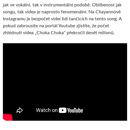
jak ve vokální, tak v instrumentální podobě. Oblíbenost jak
songu, tak videa je naprosto fenomenální. Na Chayannově
Instagramu je bezpočet videí lidí tančících na tento song. A
pokud zabrousíte na portál Youtube zjistíte, že počet
zhlédnutí videa „Choka Choka“ překročil devět milionů.