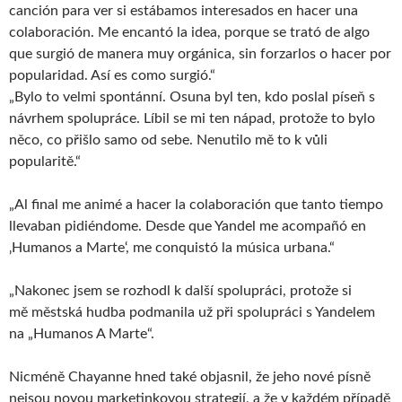
canción para ver si estábamos interesados en hacer una
colaboración. Me encantó la idea, porque se trató de algo
que surgió de manera muy orgánica, sin forzarlos o hacer por
popularidad. Así es como surgió.“
„Bylo to velmi spontánní. Osuna byl ten, kdo poslal píseň s
návrhem spolupráce. Líbil se mi ten nápad, protože to bylo
něco, co přišlo samo od sebe. Nenutilo mě to k vůli
popularitě.“
„Al final me animé a hacer la colaboración que tanto tiempo
llevaban pidiéndome. Desde que Yandel me acompañó en
‚Humanos a Marte‘, me conquistó la música urbana.“
„Nakonec jsem se rozhodl k další spolupráci, protože si
mě městská hudba podmanila už při spolupráci s Yandelem
na „Humanos A Marte“.
Nicméně Chayanne hned také objasnil, že jeho nové písně
nejsou novou marketinkovou strategií, a že v každém případě