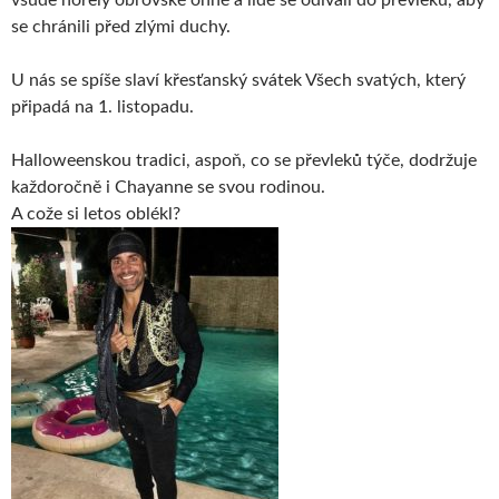
všude hořely obrovské ohně a lidé se odívali do převleků, aby
se chránili před zlými duchy.
U nás se spíše slaví křesťanský svátek Všech svatých, který
připadá na 1. listopadu.
Halloweenskou tradici, aspoň, co se převleků týče, dodržuje
každoročně i Chayanne se svou rodinou.
A cože si letos oblékl?