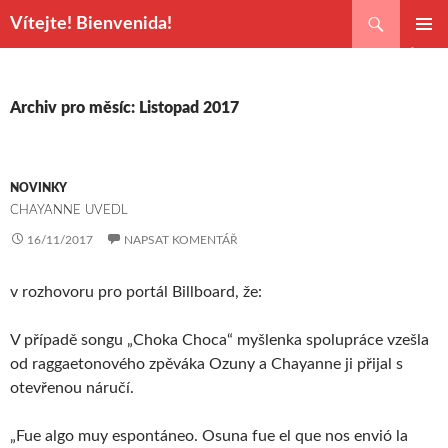
Hledat
Vítejte! Bienvenida!
PŘEJÍT
ZÁKLAD
K
NAVIGA
OBSAHU
MENU
WEBU
Archiv pro měsíc: Listopad 2017
NOVINKY
CHAYANNE UVEDL
16/11/2017
NAPSAT KOMENTÁŘ
v rozhovoru pro portál Billboard, že:
V případě songu „Choka Choca“ myšlenka spolupráce vzešla
od raggaetonového zpěváka Ozuny a Chayanne ji přijal s
otevřenou náručí.
„Fue algo muy espontáneo. Osuna fue el que nos envió la