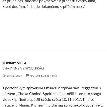
až přijde čas, budeme pokračovat v procesu tvorby alba,
které doufám, že bude dokončeno v příštím roce.“
NOVINKY
,
VIDEA
CHAYANNE VE SPOLUPRÁCI
16/11/2017
NAPSAT KOMENTÁŘ
s portorickým zpěvákem Ozunou nazpíval další reggaeton s
názvem „Choka Choka“. Spolu také natočili k tomuto songu
videoklip. Tento spatřil světlo světa 10.11.2017. Klip se
natáčel v Miami. K dnešnímu dni má song několik cover verzí