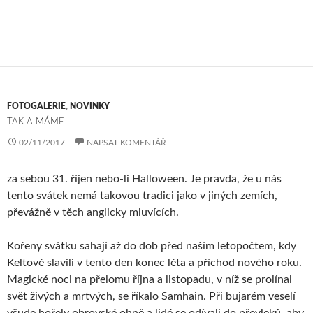
FOTOGALERIE
,
NOVINKY
TAK A MÁME
02/11/2017
NAPSAT KOMENTÁŘ
za sebou 31. říjen nebo-li Halloween. Je pravda, že u nás
tento svátek nemá takovou tradici jako v jiných zemích,
převážně v těch anglicky mluvících.
Kořeny svátku sahají až do dob před naším letopočtem, kdy
Keltové slavili v tento den konec léta a příchod nového roku.
Magické noci na přelomu října a listopadu, v níž se prolínal
svět živých a mrtvých, se říkalo Samhain. Při bujarém veselí