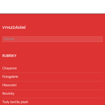
VYHLEDÁVÁNÍ
V
y
h
l
e
RUBRIKY
d
á
v
Chayanne
á
n
Fotogalerie
í
Hlasování
Novinky
Tudy tančila píseň