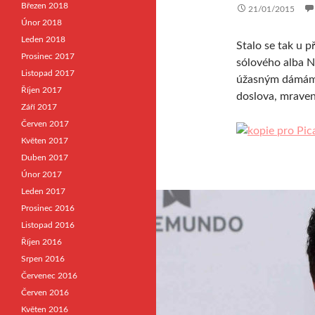
Březen 2018
21/01/2015
Únor 2018
Leden 2018
Stalo se tak u 
Prosinec 2017
sólového alba 
Listopad 2017
úžasným dámá
Říjen 2017
doslova, mravenč
Září 2017
Červen 2017
Květen 2017
Duben 2017
Únor 2017
Leden 2017
Prosinec 2016
Listopad 2016
Říjen 2016
Srpen 2016
Červenec 2016
Červen 2016
Květen 2016