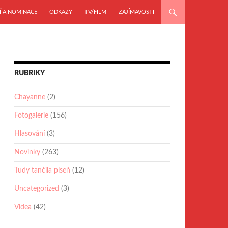
Í A NOMINACE
ODKAZY
TV/FILM
ZAJÍMAVOSTI
RUBRIKY
Chayanne
(2)
Fotogalerie
(156)
Hlasování
(3)
Novinky
(263)
Tudy tančila píseň
(12)
Uncategorized
(3)
Videa
(42)