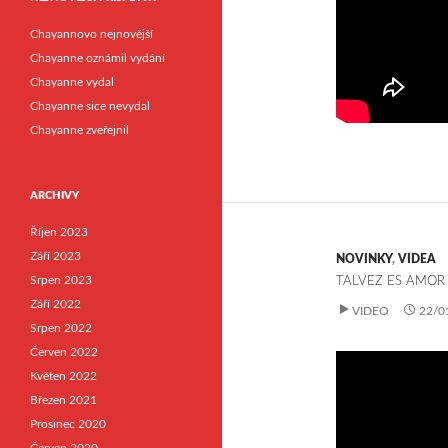
Chayannovo nejnovější
Chayanne oznámil vydání
Chayanne vydal
Chayanne sice nevydal
Chayanne zveřejnil
ARCHIVY
Říjen 2023
Září 2023
NOVINKY
,
VIDEA
Srpen 2023
TALVEZ ES AMOR
Září 2022
VIDEO
22/0
Srpen 2022
Červen 2022
Květen 2022
Březen 2021
Prosinec 2020