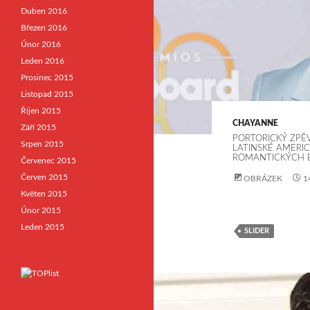
Duben 2016
Březen 2016
Únor 2016
Leden 2016
Prosinec 2015
Listopad 2015
Říjen 2015
CHAYANNE
Září 2015
PORTORICKÝ ZPĚ
Srpen 2015
LATINSKÉ AMERIC
ROMANTICKÝCH 
Červenec 2015
Červen 2015
OBRÁZEK
1
Květen 2015
Únor 2015
Leden 2015
SLIDER