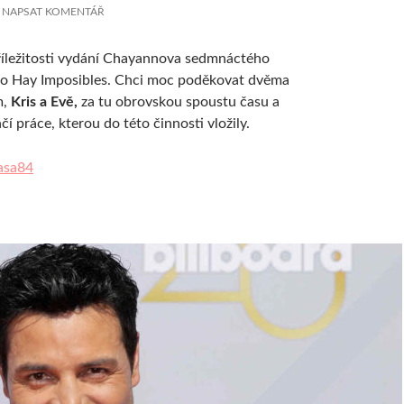
NAPSAT KOMENTÁŘ
příležitosti vydání Chayannova sedmnáctého
No Hay Imposibles. Chci moc poděkovat dvěma
m,
Kris a Evě,
za tu obrovskou spoustu času a
í práce, kterou do této činnosti vložily.