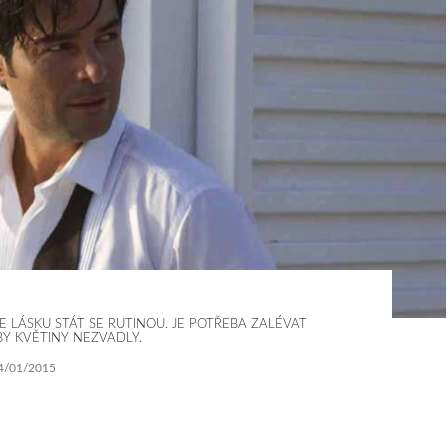
 LÁSKU STÁT SE RUTINOU. JE POTŘEBA ZALÉVAT
BY KVĚTINY NEZVADLY.
4/01/2015