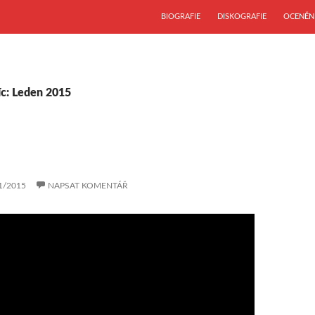
PŘEJÍT K OBSAHU WEBU
BIOGRAFIE
DISKOGRAFIE
OCENĚN
íc: Leden 2015
1/2015
NAPSAT KOMENTÁŘ