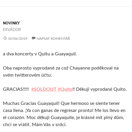
NOVINKY
EKVÁDOR
10/06/2019
NAPSAT KOMENTÁŘ
a dva koncerty v Quitu a Guayaquil.
Oba naprosto vyprodané za což Chayanne poděkoval na
svém twitterovém účtu:
GRACIAS!!!!!
#
SOLDOUT
#
Quito
!! Děkuji vyprodané Quito.
Muchas Gracias Guayaquil! Que hermoso se siente tener
casa llena. ¡Ya con ganas de regresar pronto! Me los llevo en
el corazón. Moc děkuji Guayaquile, je krásné mít plný dům,
chci se vrátit. Mám Vás v srdci.