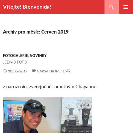
Hledat
Vítejte! Bienvenida!
PŘEJÍT
ZÁKLAD
K
NAVIGA
OBSAHU
MENU
WEBU
Archiv pro měsíc: Červen 2019
FOTOGALERIE
,
NOVINKY
JEDNO FOTO
30/06/2019
NAPSAT KOMENTÁŘ
z narozenin, zveřejněné samotným Chayanne.