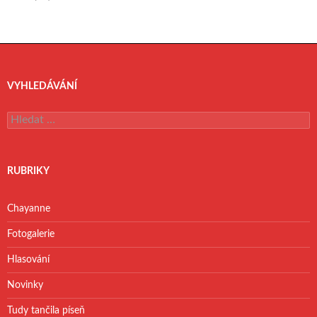
VYHLEDÁVÁNÍ
V
y
h
l
e
RUBRIKY
d
á
v
Chayanne
á
n
Fotogalerie
í
Hlasování
Novinky
Tudy tančila píseň