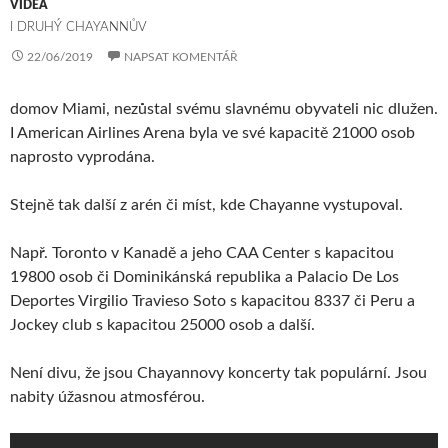
VIDEA
I DRUHÝ CHAYANNŮV
22/06/2019
NAPSAT KOMENTÁŘ
domov Miami, nezůstal svému slavnému obyvateli nic dlužen.
I American Airlines Arena byla ve své kapacitě 21000 osob
naprosto vyprodána.
Stejně tak další z arén či míst, kde Chayanne vystupoval.
Např. Toronto v Kanadě a jeho CAA Center s kapacitou
19800 osob či Dominikánská republika a Palacio De Los
Deportes Virgilio Travieso Soto s kapacitou 8337 či Peru a
Jockey club s kapacitou 25000 osob a další.
Není divu, že jsou Chayannovy koncerty tak populární. Jsou
nabity úžasnou atmosférou.