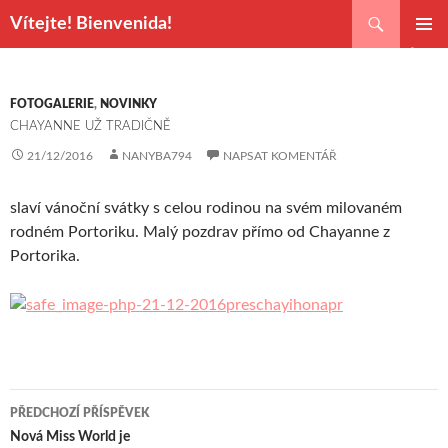
Hledat
Vítejte! Bienvenida!
PŘEJÍT
ZÁKLAD
K
NAVIGA
OBSAHU
MENU
WEBU
FOTOGALERIE
,
NOVINKY
CHAYANNE UŽ TRADIČNĚ
21/12/2016
NANYBA794
NAPSAT KOMENTÁŘ
slaví vánoční svátky s celou rodinou na svém milovaném
rodném Portoriku. Malý pozdrav přímo od Chayanne z
Portorika.
PŘEDCHOZÍ PŘÍSPĚVEK
Navigace
Nová Miss World je