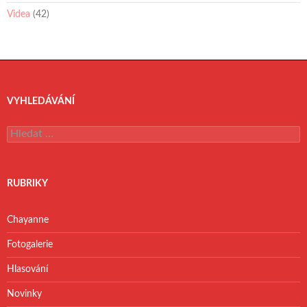
Videa
(42)
VYHLEDÁVÁNÍ
V
y
h
l
e
RUBRIKY
d
á
v
Chayanne
á
n
Fotogalerie
í
Hlasování
Novinky